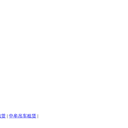
租赁
|
中牟吊车租赁
|