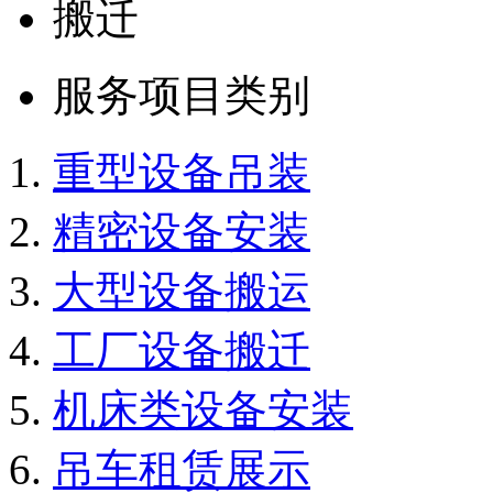
服务项目类别
重型设备吊装
精密设备安装
大型设备搬运
工厂设备搬迁
机床类设备安装
吊车租赁展示