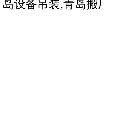
岛设备吊装,青岛搬厂