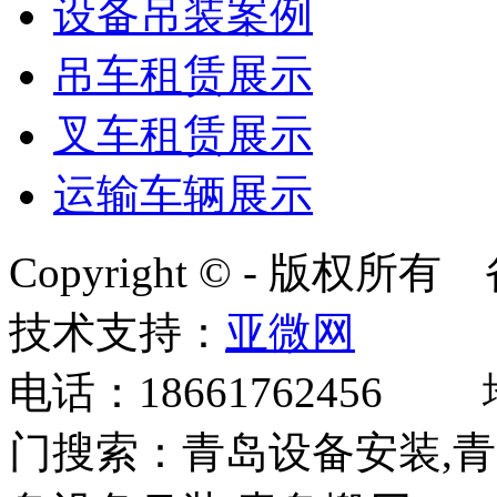
设备吊装案例
吊车租赁展示
叉车租赁展示
运输车辆展示
Copyright © - 版权所
技术支持：
亚微网
电话：1866176245
门搜索：青岛设备安装,青